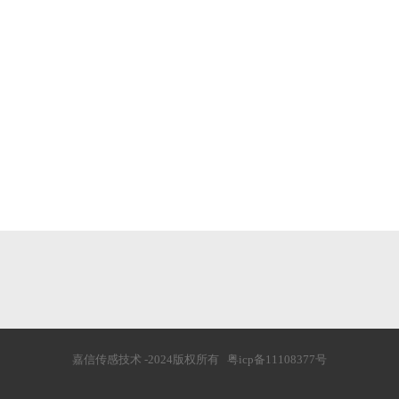
嘉信传感技术 -2024版权所有
粤icp备11108377号